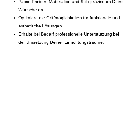
Passe Farben, Materialien und Stile präzise an Deine
Wünsche an.
Optimiere die Griffmöglichkeiten für funktionale und
ästhetische Lösungen.
Erhalte bei Bedarf professionelle Unterstützung bei
der Umsetzung Deiner Einrichtungsträume.
Was kann ich alles damit
erstellen?
Mit unserem Möbelplaner INDIVIDUAL kannst du eine
einzigartige Einrichtungserfahrung machen, die dir viele
Möglichkeiten bietet, Deine Wohnräume nach Deinen
individuellen Vorstellungen zu gestalten. Dank seiner
benutzerfreundlichen Oberfläche und intuitiven
Bedienung kannst du spielend einfach Deine Ideen
umsetzen und dir deine Traumausstattung in nur 4
Schritten zusammenstellen.