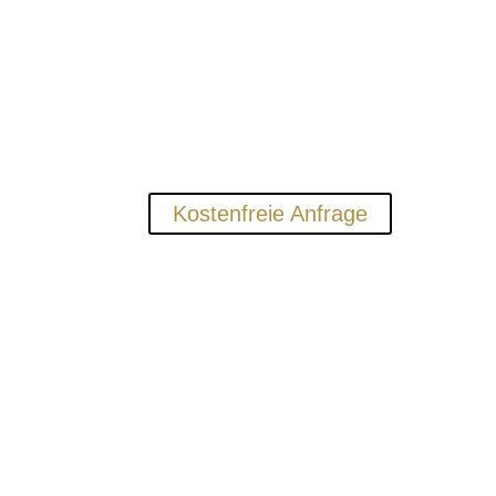
Alles aus einer Hand
Fertigung, Lieferung, Montage – dein individuell
Kostenfreie Anfrage