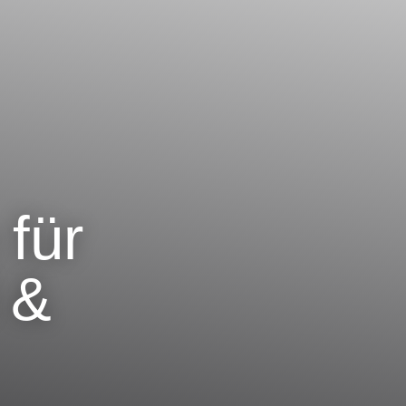
 für
 &