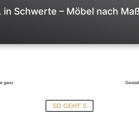
L in Schwerte – Möbel nach Ma
IN NUR 2 VON 4 SCHRITTEN ZU
DEINEM MÖBEL NACH MAß
ie ganz
Gestal
Lass dich nach deiner eigenen Vorstellung von uns
vermöbeln
SO GEHT´S