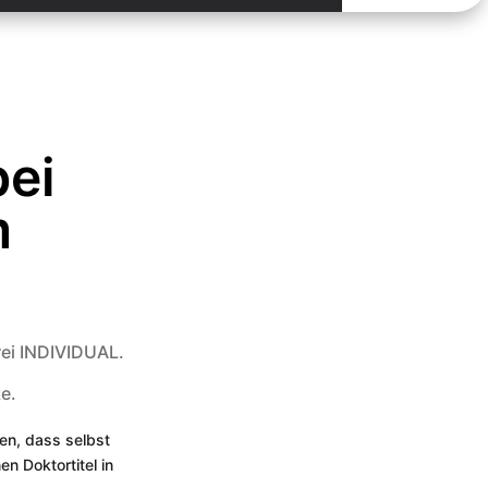
bei
m
rei INDIVIDUAL.
e.
en, dass selbst
n Doktortitel in