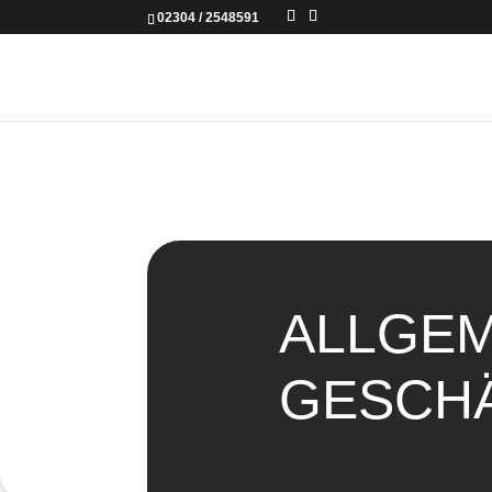
02304 / 2548591
ALLGEM
G
ESCH