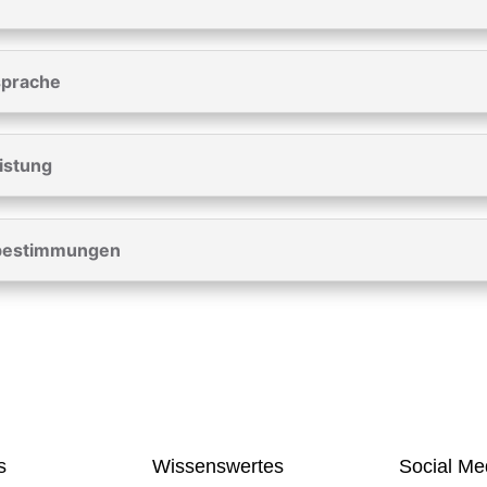
sprache
istung
sbestimmungen
s
Wissenswertes
Social Me