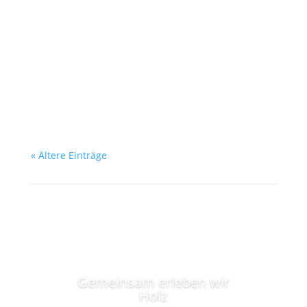
Möbel von einem Tischler anfertigen zu lassen,
stehst du vor der Frage, wie du einen
erstklassigen Tischler von einem weniger
qualifizierten unterscheiden kannst. In diesem
Artikel werden wir dir einige hilfreiche
Kriterien...
« Ältere Einträge
Gemeinsam erleben wir
Holz